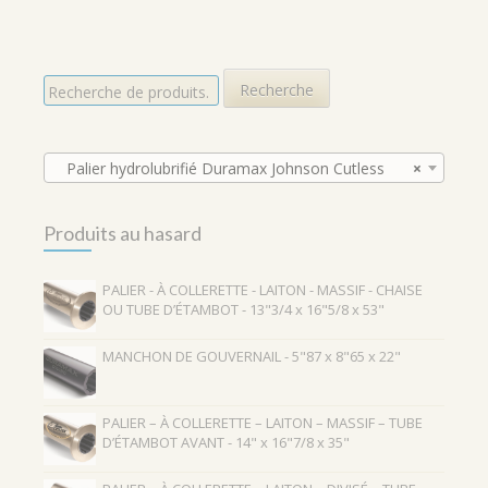
R
Recherche
e
c
h
e
Palier hydrolubrifié Duramax Johnson Cutless
×
r
c
Produits au hasard
h
e
p
PALIER - À COLLERETTE - LAITON - MASSIF - CHAISE
o
OU TUBE D’ÉTAMBOT - 13"3/4 x 16"5/8 x 53"
u
r
MANCHON DE GOUVERNAIL - 5"87 x 8"65 x 22"
:
PALIER – À COLLERETTE – LAITON – MASSIF – TUBE
D’ÉTAMBOT AVANT - 14" x 16"7/8 x 35"