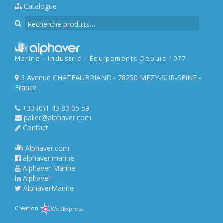
Catalogue
R
e
c
h
Marine - Industrie - Équipements Depuis 1977
e
r
3 Avenue CHATEAUBRIAND - 78250 MEZY-SUR-SEINE -
c
France
h
e
+33 (0)1 43 83 05 59
p
palier@alphaver.com
o
Contact
u
r
Alphaver.com
alphaver.marine
:
Alphaver Marine
Alphaver
AlphaverMarine
Création
WebExpress