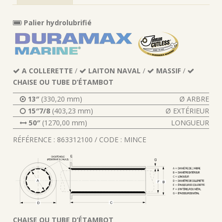
Palier hydrolubrifié
A COLLERETTE
/
LAITON NAVAL
/
MASSIF
/
CHAISE OU TUBE D’ÉTAMBOT
13″
(330,20 mm)
Ø ARBRE
15″7/8
(403,23 mm)
Ø EXTÉRIEUR
50″
(1270,00 mm)
LONGUEUR
RÉFÉRENCE : 863312100 / CODE : MINCE
CHAISE OU TUBE D’ÉTAMBOT