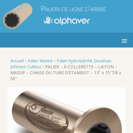
S
Paliers de ligne d'arbre
k
i
Alphaver Marine et Industrie
p
t
o
c
o
n
t
Accueil
Palier Marine
Palier hydrolubrifié Duramax
e
Johnson Cutless
PALIER – À COLLERETTE – LAITON –
n
MASSIF – CHAISE OU TUBE D’ÉTAMBOT – 13″ x 15″7/8 x
t
50″