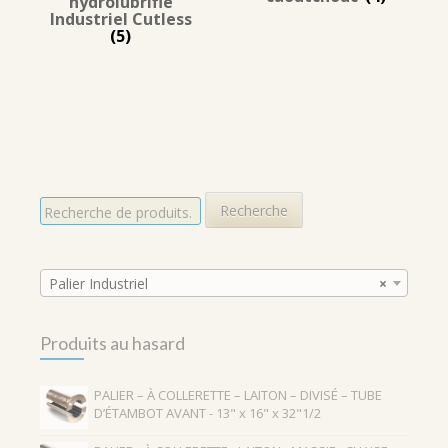
hydrolubrifié
Industriel Cutless
(5)
R
Recherche
e
c
h
e
Palier Industriel
×
r
c
Produits au hasard
h
e
p
PALIER – À COLLERETTE – LAITON – DIVISÉ – TUBE
o
D’ÉTAMBOT AVANT - 13" x 16" x 32"1/2
u
r