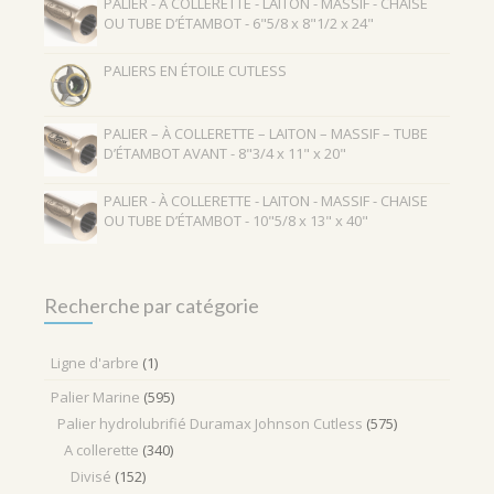
PALIER - À COLLERETTE - LAITON - MASSIF - CHAISE
OU TUBE D’ÉTAMBOT - 6"5/8 x 8"1/2 x 24"
:
PALIERS EN ÉTOILE CUTLESS
PALIER – À COLLERETTE – LAITON – MASSIF – TUBE
D’ÉTAMBOT AVANT - 8"3/4 x 11" x 20"
PALIER - À COLLERETTE - LAITON - MASSIF - CHAISE
OU TUBE D’ÉTAMBOT - 10"5/8 x 13" x 40"
Recherche par catégorie
Ligne d'arbre
(1)
Palier Marine
(595)
Palier hydrolubrifié Duramax Johnson Cutless
(575)
A collerette
(340)
Divisé
(152)