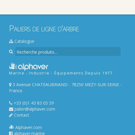
Paliers de ligne d'arbre
Catalogue
R
e
c
h
Marine - Industrie - Équipements Depuis 1977
e
r
3 Avenue CHATEAUBRIAND - 78250 MEZY-SUR-SEINE -
c
France
h
e
+33 (0)1 43 83 05 59
p
palier@alphaver.com
o
Contact
u
r
Alphaver.com
alphaver.marine
: