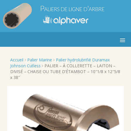
S
Paliers de ligne d'arbre
k
i
Alphaver Marine et Industrie
p
t
o
c
o
n
t
Accueil
Palier Marine
Palier hydrolubrifié Duramax
e
Johnson Cutless
PALIER – À COLLERETTE – LAITON –
n
DIVISÉ – CHAISE OU TUBE D’ÉTAMBOT – 10″1/8 x 12″5/8
t
x 38″