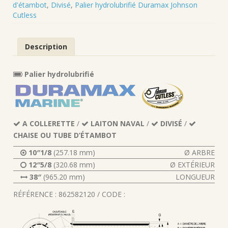
d'étambot
,
Divisé
,
Palier hydrolubrifié Duramax Johnson
Cutless
Description
Palier hydrolubrifié
A COLLERETTE
/
LAITON NAVAL
/
DIVISÉ
/
CHAISE OU TUBE D’ÉTAMBOT
10″1/8
(257.18 mm)
Ø ARBRE
12″5/8
(320.68 mm)
Ø EXTÉRIEUR
38″
(965.20 mm)
LONGUEUR
RÉFÉRENCE : 862582120 / CODE :