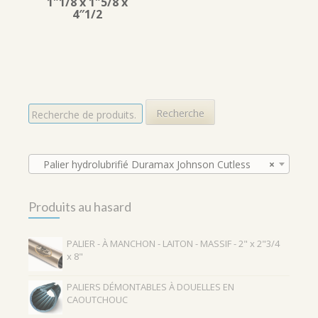
1″1/8 x 1″5/8 x
4″1/2
R
Recherche
e
c
h
e
Palier hydrolubrifié Duramax Johnson Cutless
×
r
c
Produits au hasard
h
e
p
PALIER - À MANCHON - LAITON - MASSIF - 2" x 2"3/4
o
x 8"
u
r
PALIERS DÉMONTABLES À DOUELLES EN
CAOUTCHOUC
: