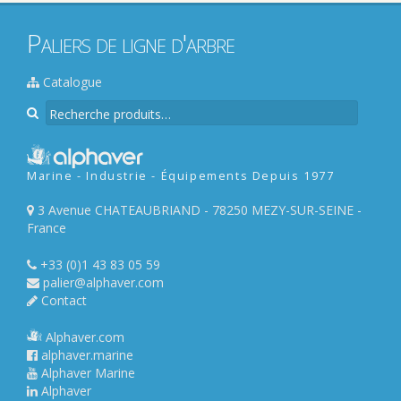
Paliers de ligne d'arbre
Catalogue
R
e
c
h
Marine - Industrie - Équipements Depuis 1977
e
r
3 Avenue CHATEAUBRIAND - 78250 MEZY-SUR-SEINE -
c
France
h
e
+33 (0)1 43 83 05 59
p
palier@alphaver.com
o
Contact
u
r
Alphaver.com
alphaver.marine
:
Alphaver Marine
Alphaver