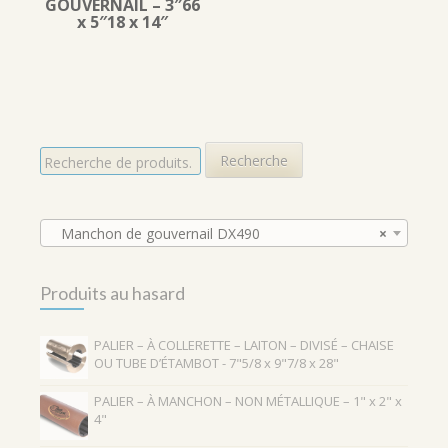
GOUVERNAIL – 3″66
x 5″18 x 14″
R
Recherche
e
c
h
e
Manchon de gouvernail DX490
×
r
c
Produits au hasard
h
e
p
PALIER – À COLLERETTE – LAITON – DIVISÉ – CHAISE
o
OU TUBE D’ÉTAMBOT - 7"5/8 x 9"7/8 x 28"
u
r
PALIER – À MANCHON – NON MÉTALLIQUE – 1" x 2" x
4"
: