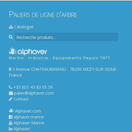
Paliers de ligne d'arbre
Catalogue
R
e
c
h
Marine - Industrie - Équipements Depuis 1977
e
r
3 Avenue CHATEAUBRIAND - 78250 MEZY-SUR-SEINE -
c
France
h
e
+33 (0)1 43 83 05 59
p
palier@alphaver.com
o
Contact
u
r
Alphaver.com
alphaver.marine
:
Alphaver Marine
Alphaver