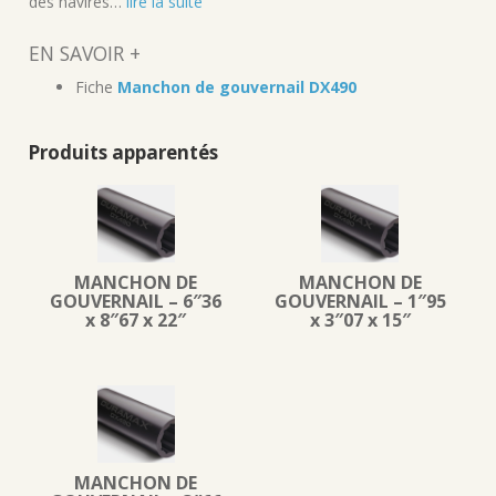
des navires…
lire la suite
EN SAVOIR +
Fiche
Manchon de gouvernail DX490
Produits apparentés
MANCHON DE
MANCHON DE
GOUVERNAIL – 6″36
GOUVERNAIL – 1″95
x 8″67 x 22″
x 3″07 x 15″
MANCHON DE